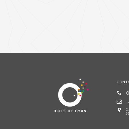
CONT
0
my
2
3