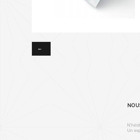
NOU
N’hési
Un esp