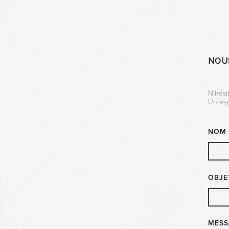
NOU
N’hési
Un esp
NOM
OBJE
MESS