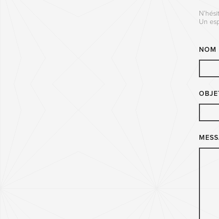
N’hési
Un esp
NOM
OBJE
MESS