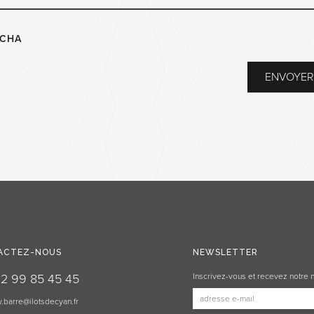
TCHA
ACTEZ-NOUS
NEWSLETTER
2 99 85 45 45
Inscrivez-vous et recevez notre 
.barre@ilotsdecyan.fr