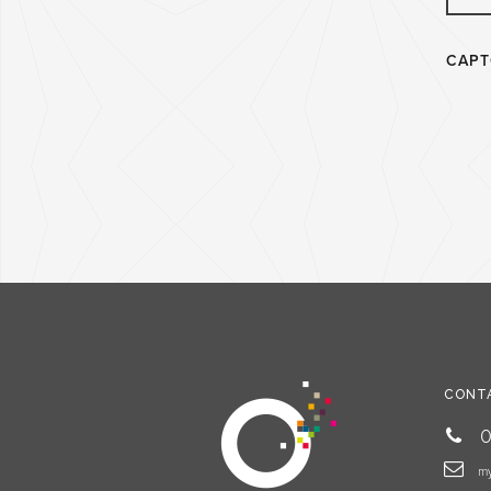
CAP
CONT
0
my